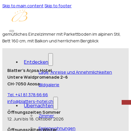
Skip to main content
Skip to footer
gemütliches Einzelzimmer mit Parkettboden im alpinen Stil,
Bett 160 cm, mit Balkon und herrlichem Bergblick
Entdecken
Blatter’s Arosa Hotel
Lage, Anreise und Annehmlichkeiten
Untere Waldpromenade 2–6
CH-7050 Arosa
Bildgalerie
Tel. +41 81 378 66 66
info@blatters-hotel.ch
Übernachten
Öffnungszeiten Sommer
Zimmer
12. Juni bis 18. Oktober 2026
Ferienwohnungen
Öffnungszeiten Winter